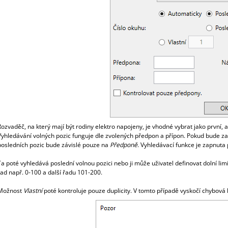
Rozvaděč, na který mají být rodiny elektro napojeny, je vhodné vybrat jako první,
Vyhledávání volných pozic funguje dle zvolených předpon a přípon. Pokud bude 
posledních pozic bude závislé pouze na
Předponě
. Vyhledávací funkce je zapnuta
Ta poté vyhledává poslední volnou pozici nebo ji může uživatel definovat dolní li
řad např. 0-100 a další řadu 101-200.
Možnost
Vlastní
poté kontroluje pouze duplicity. V tomto případě vyskočí chybová 