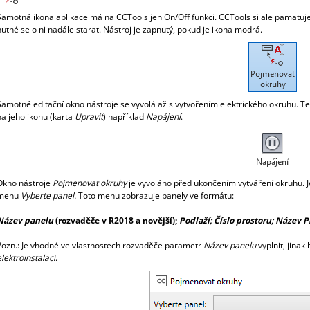
3 850 Kč
2 400 Kč
Samotná ikona aplikace má na CCTools jen On/Off funkci. CCTools si ale pamatuje p
nutné se o ni nadále starat. Nástroj je zapnutý, pokud je ikona modrá.
Samotné editační okno nástroje se vyvolá až s vytvořením elektrického okruhu. Te
na jeho ikonu (karta
Upravit
) například
Napájení
.
Okno nástroje
Pojmenovat okruhy
je vyvoláno před ukončením vytváření okruhu. 
menu
Vyberte panel.
Toto menu zobrazuje panely ve formátu:
Název panelu
(rozvaděče v R2018 a novější);
Podlaží; Číslo prostoru; Název P
Pozn.: Je vhodné ve vlastnostech rozvaděče parametr
Název panelu
vyplnit, jina
elektroinstalaci
.