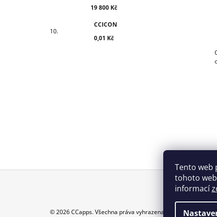
19 800 Kč
CCICON
0,01 Kč
Tento web 
tohoto webu
informací
z
Z
Á
Nastave
© 2026 CCapps. Všechna práva vyhrazena.