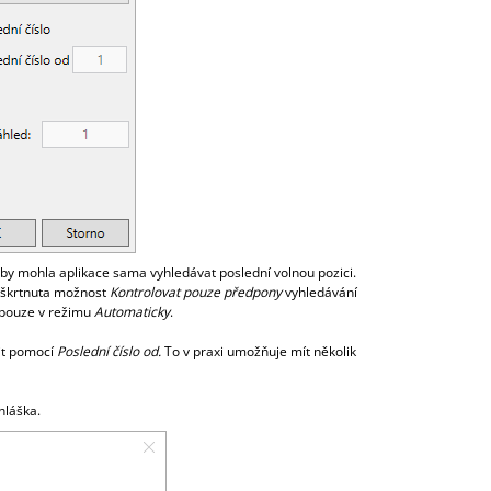
 aby mohla aplikace sama vyhledávat poslední volnou pozici.
zaškrtnuta možnost
Kontrolovat pouze předpony
vyhledávání
 pouze v režimu
Automaticky
.
mit pomocí
Poslední číslo od.
To v praxi umožňuje mít několik
hláška.