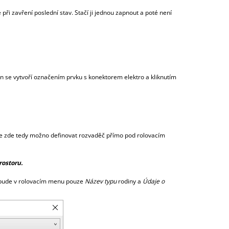
ři zavření poslední stav. Stačí ji jednou zapnout a poté není
n se vytvoří označením prvku s konektorem elektro a kliknutím
Je zde tedy možno definovat rozvaděč přímo pod rolovacím
rostoru.
k bude v rolovacím menu pouze
Název typu
rodiny a
Údaje o