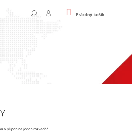
NÁKUPNÍ
HLEDAT
KOŠÍK
Prázdný košík
PŘIHLÁŠENÍ
Následující
Y
RIANTY
on a přípon na jeden rozvaděč.