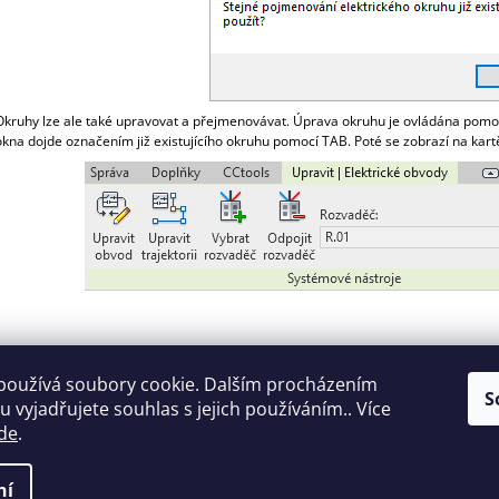
Okruhy lze ale také upravovat a přejmenovávat. Úprava okruhu je ovládána pomocí
okna dojde označením již existujícího okruhu pomocí TAB. Poté se zobrazí na kar
používá soubory cookie. Dalším procházením
S
 vyjadřujete souhlas s jejich používáním.. Více
de
.
cadconsulting
BuildingSMART
CADBIM
ní