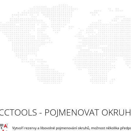
CO POTŘEBUJETE NAJÍT?
HLEDAT
DOPORUČUJEME
CCTOOLS - POJMENOVAT OKRUH
CCCADTOOLS (C3D)
CCLIBRARY - VA
Vytvoří rezervy a libovolné pojmenování okruhů, možnost několika předp