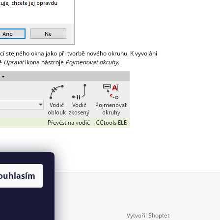
 stejného okna jako při tvorbě nového okruhu. K vyvolání
tě
Upravit
ikona nástroje
Pojmenovat okruhy
.
ouhlasím
Vytvořil Shoptet