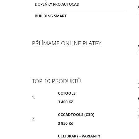
T
R
3 400 Kč
DOPLŇKY PRO AUTOCAD
E
A
G
BUILDING SMART
N
O
R
N
I
Í
E
P
PŘIJÍMÁME ONLINE PLATBY
A
N
E
L
TOP 10 PRODUKTŮ
CCTOOLS
3 400 Kč
CCCADTOOLS (C3D)
3 850 Kč
CCLIBRARY - VARIANTY