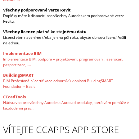
R
J
Všechny podporované verze Revit
E
E
Doplňky máte k dispozici pro všechny Autodeskem podporované verze
M
Revitu.
E
Všechny licence platné ke stejnému datu
2
Licenci vám naceníme třeba jen na půl roku, abyste obnovu licencí řešili
DNY
najednou.
ŠKOLENÍ
U
Implementace BIM
VÁS
Implementace BIM, podpora v projektování, programování, laserscan,
(2X6
pasportizace,.....
HODIN)
BuildingSMART
24
BIM Profesionální certifikace odborníků v oblasti BuildingSMART –
000
Foundation – Basic
Kč
CCcadTools
Nádstavba pro všechny Autodesk Autocad produkty, která vám pomůže v
každodenní práci.
VÍTEJTE CCAPPS APP STORE