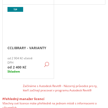
C
A
C
TIP
J
A
Í
T
P
?
P
S
CCLIBRARY - VARIANTY
A
HLEDAT
od 2 904 Kč včetně
DPH
P
DETAIL
od
2 400 Kč
Skladem
P
D
O
S
P
Začínáme s Autodesk Revit® - Názorný průvodce pro ty,
O
kteří začínají pracovat v programu Autodesk Revit®
T
R
U
Přehledný manažer licencí
O
Č
Všechny své licence máte přehledně na jednom místě s informacemi o
U
uživatelích.