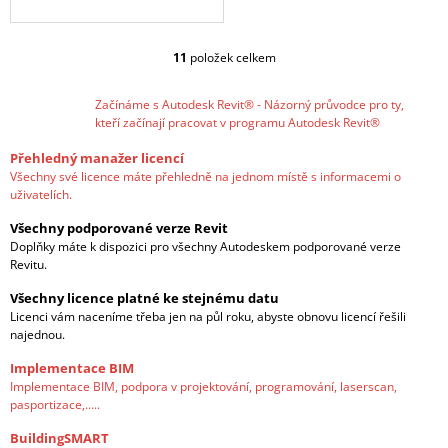
11
položek celkem
O
V
L
Začínáme s Autodesk Revit® - Názorný průvodce pro ty,
Á
kteří začínají pracovat v programu Autodesk Revit®
D
A
Přehledný manažer licencí
C
Všechny své licence máte přehledně na jednom místě s informacemi o
uživatelích.
Í
P
Všechny podporované verze Revit
R
Doplňky máte k dispozici pro všechny Autodeskem podporované verze
V
Revitu.
K
Y
Všechny licence platné ke stejnému datu
V
Licenci vám naceníme třeba jen na půl roku, abyste obnovu licencí řešili
Ý
najednou.
P
I
Implementace BIM
S
Implementace BIM, podpora v projektování, programování, laserscan,
U
pasportizace,.....
BuildingSMART