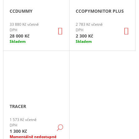
CCDUMMY
CCOPYMONITOR PLUS
33 880 Kč včetně
2 783 Kč včetně
DO
DO
DPH
DPH
KOŠÍKU
KO
28 000 Kč
2 300 Kč
Skladem
Skladem
TRACER
1 573 Kč včetně
DPH
DETAIL
1 300 Kč
Momentálně nedostupné