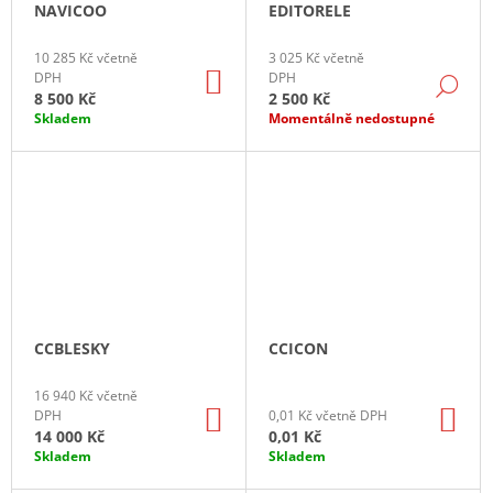
NAVICOO
EDITORELE
J
E
10 285 Kč včetně
3 025 Kč včetně
M
DO
DPH
DPH
E
DE
KOŠÍKU
8 500 Kč
2 500 Kč
Skladem
Momentálně nedostupné
2
DNY
ŠKOLENÍ
V
CADCONSULTING
(2X6
HODIN)
24
000
Kč
CCBLESKY
CCICON
16 940 Kč včetně
DO
DO
DPH
0,01 Kč včetně DPH
KOŠÍKU
KO
14 000 Kč
0,01 Kč
Skladem
Skladem