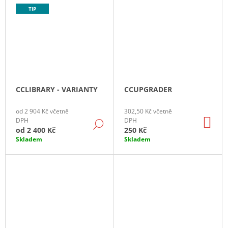
TIP
CCLIBRARY - VARIANTY
CCUPGRADER
od 2 904 Kč včetně
302,50 Kč včetně
DO
DPH
DPH
DETAIL
KO
od
2 400 Kč
250 Kč
Skladem
Skladem