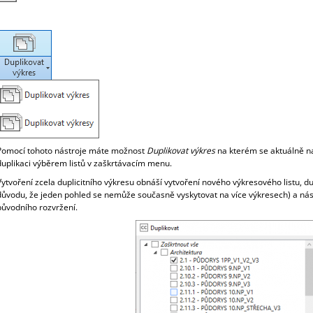
3 400 Kč
3 850 Kč
Pomocí tohoto nástroje máte možnost
Duplikovat výkres
na kterém se aktuálně n
duplikaci výběrem listů v zaškrtávacím menu.
Vytvoření zcela duplicitního výkresu obnáší vytvoření nového výkresového listu, du
důvodu, že jeden pohled se nemůže současně vyskytovat na více výkresech) a násl
původního rozvržení.