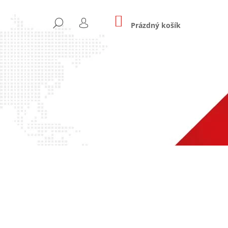
NÁKUPNÍ
HLEDAT
KOŠÍK
Prázdný košík
PŘIHLÁŠENÍ
Následující
3D)