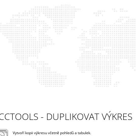
CO POTŘEBUJETE NAJÍT?
HLEDAT
DOPORUČUJEME
CCTOOLS - DUPLIKOVAT VÝKRES
CCTOOLS
CCCADTOOLS (C
Vytvoří kopii výkresu včetně pohledů a tabulek.