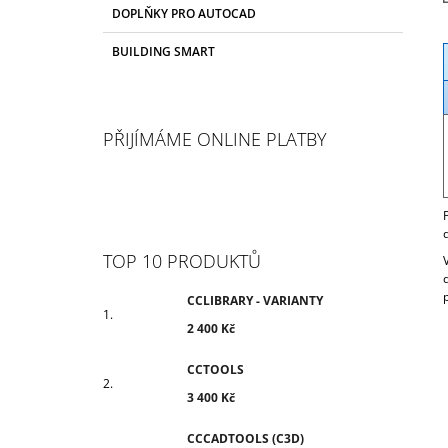
T
R
2 400 Kč
DOPLŇKY PRO AUTOCAD
E
A
G
BUILDING SMART
N
O
R
N
I
Í
E
P
PŘIJÍMÁME ONLINE PLATBY
A
N
E
L
TOP 10 PRODUKTŮ
CCLIBRARY - VARIANTY
2 400 Kč
CCTOOLS
3 400 Kč
CCCADTOOLS (C3D)