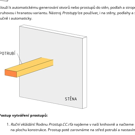
3 850 Kč
2 400 Kč
Slouží k automatickému generování otvorů nebo prostupů do stěn, podlah a strop
kruhovou i hranatou variantu. Nástroj
Prostupy
lze používat, i na stěny, podlahy a
ručně i automaticky.
Postup vytváření prostupů:
Ruční vkládání:
Rodinu
Prostup.CC.rfa
najdeme v naší knihovně a načteme 
na plochu konstrukce. Prostup poté zarovnáme na střed potrubí a nastav