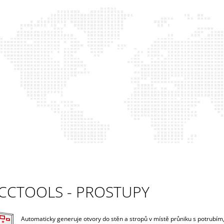
CO POTŘEBUJETE NAJÍT?
HLEDAT
DOPORUČUJEME
CCTOOLS - PROSTUPY
CCCADTOOLS (C3D)
CCLIBRARY - VA
Automaticky generuje otvory do stěn a stropů v místě průniku s potrubím