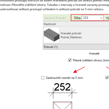
Umisťování prostupů tvořících se kolem hranatého potrubí lze omezit pomocí mi
možnost
Přesného zvětšení otvoru
. Tabulka s intervaly u hranaté varianty prost
zaokrouhlovat velikost prostupů vzhledem k velikosti potrubí na 5 mm nahoru.