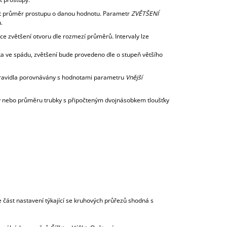
vat průměr prostupu o danou hodnotu. Parametr
ZVĚTŠENÍ
.
lce zvětšení otvoru dle rozmezí průměrů. Intervaly lze
ubka ve spádu, zvětšení bude provedeno dle o stupeň většího
pravidla porovnávány s hodnotami parametru
Vnější
y nebo průměru trubky s připočteným dvojnásobkem tloušťky
část nastavení týkající se kruhových průřezů shodná s