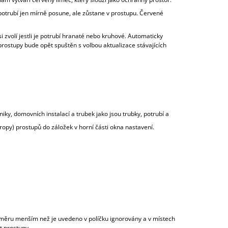
se potrubí jen mírně posune, ale zůstane v prostupu. Červené
i zvolí jestli je potrubí hranaté nebo kruhové. Automaticky
prostupy bude opět spuštěn s volbou aktualizace stávajících
niky, domovních instalací a trubek jako jsou trubky, potrubí a
tropy) prostupů do záložek v horní části okna nastavení.
ůměru menším než je uvedeno v políčku ignorovány a v místech
t prostupy.