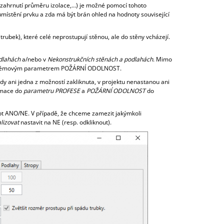
, zahrnutí průměru izolace,…) je možné pomocí tohoto
umístění prvku a zda má být brán ohled na hodnoty související
trubek), které celé neprostupují stěnou, ale do stěny vcházejí.
dlahách
a/nebo v
Nekonstrukčních stěnách a podlahách
. Mimo
systémovým parametrem POŽÁRNÍ ODOLNOST.
edy ani jedna z možností zakliknuta, v projektu nenastanou ani
rmace do
parametru PROFESE
a
POŽÁRNÍ ODOLNOST
do
ot ANO/NE. V případě, že chceme zamezit jakýmkoli
lizovat
nastavit na NE (resp. odkliknout).