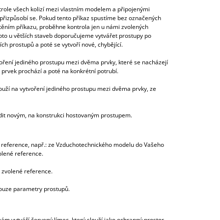
trole všech kolizí mezi vlastním modelem a připojenými
 přizpůsobí se. Pokud tento příkaz spustíme bez označených
těním příkazu, proběhne kontrola jen u námi zvolených
proto u větších staveb doporučujeme vytvářet prostupy po
ch prostupů a poté se vytvoří nové, chybějící.
voření jediného prostupu mezi dvěma prvky, které se nacházejí
u prvek prochází a poté na konkrétní potrubí.
louží na vytvoření jediného prostupu mezi dvěma prvky, ze
adit novým, na konstrukci hostovaným prostupem.
rní reference, např.: ze Vzduchotechnického modelu do Vašeho
olené reference.
 zvolené reference.
ouze parametry prostupů.
ám vytváří červený límec, který slouží jako ochranný prostor.