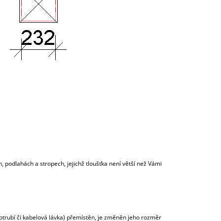
podlahách a stropech, jejichž tloušťka není větší než Vámi
potrubí či kabelová lávka) přemístěn, je změněn jeho rozměr