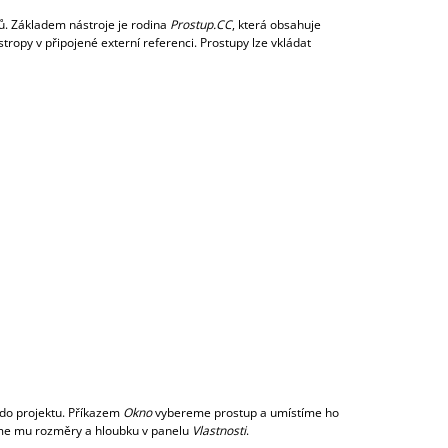
ů. Základem nástroje je rodina
Prostup.CC
, která obsahuje
 stropy v připojené externí referenci. Prostupy lze vkládat
do projektu. Příkazem
Okno
vybereme prostup a umístíme ho
íme mu rozměry a hloubku v panelu
Vlastnosti
.