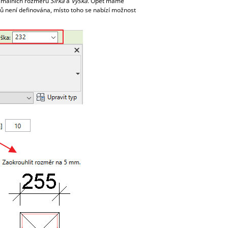
nimálních rozměrů
Šířka
a
Výška
. Opět máme
upů není definována, místo toho se nabízí možnost