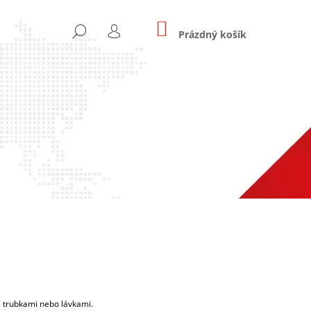
NÁKUPNÍ
HLEDAT
KOŠÍK
Prázdný košík
PŘIHLÁŠENÍ
Následující
RIANTY
, trubkami nebo lávkami.