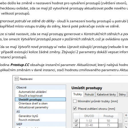
nebo došlo ke změně v nastavení hodnot pro vytváření prostupů (zvětšení otvorů
checkboxu ovládat, zda se mají již vytvořené prostupy aktualizovat podle nového 
s velikostí prostupů.
Ignorovat potrubí ve stěně do délky
- slouží k zamezení tvorby prostupů u potrubí (
Například místo vstupu trubky do stěny, která poté pokračuje svisle ve stěně.
Lze si také nastavit, zda se mají prostupy generovat v
Konstrukčních stěnách a po
to, lze omezit
Vytváření prostupů pouze v požárních stěnách
, což je ovládáno 
Zda se mají
Vytvořit nové prostupy
a/ nebo
Upravit stávající prostupy
(nebude-li t
v případě existující kolize žádné změny. Zbývající 2 parametry dokáží vepsat info
instancí prostupů.
Rodina
Prostup.CC
obsahuje instanční parametr
Aktualizovat
, který nabývá hodn
aplikačním změnám v dané instanci, stačí hodnotu zmiňovaného parametru
Aktua