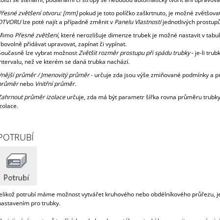
Přesné zvětšení otvoru: [mm]
pokud je toto políčko zaškrtnuto, je možné zvětšo
OTVORU
lze poté najít a případně změnit v
Panelu Vlastností
jednotlivých prostupů
Mimo
Přesné zvětšení
, které nerozlišuje dimenze trubek je možné nastavit v tabu
libovolně přidávat upravovat, zapínat či vypínat.
Současně lze vybrat možnost
Zvětšit rozměr prostupu při spádu trubky
- je-li tr
intervalu, než ve kterém se daná trubka nachází.
Vnější průměr / Jmenovitý průměr
- určuje zda jsou výše zmiňované podmínky a 
průměr
nebo
Vnitřní průměr
.
Zahrnout průměr izolace
určuje, zda má být parametr šířka rovna průměru trubk
izolace.
POTRUBÍ
Jelikož potrubí máme možnost vytvářet kruhového nebo obdélníkového průřezu, je 
nastavením pro trubky.