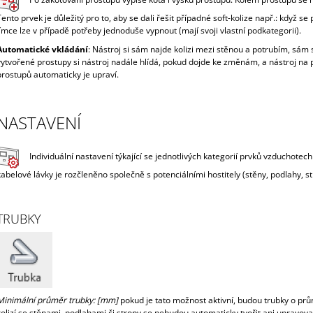
Tento prvek je důležitý pro to, aby se dali řešit případné soft-kolize např.: když 
límce lze v případě potřeby jednoduše vypnout (mají svoji vlastní podkategorii).
Automatické vkládání
: Nástroj si sám najde kolizi mezi stěnou a potrubím, sám s
vytvořené prostupy si nástroj nadále hlídá, pokud dojde ke změnám, a nástroj na 
prostupů automaticky je upraví.
NASTAVENÍ
Individuální nastavení týkající se jednotlivých kategorií prvků vzduchotech
kabelové lávky je rozčleněno společně s potenciálními hostitely (stěny, podlahy, s
TRUBKY
Minimální průměr trubky: [mm]
pokud je tato možnost aktivní, budou trubky o pr
kolizí se stěnami, podlahami či stropy se nebudou automaticky tvořit ani upravova