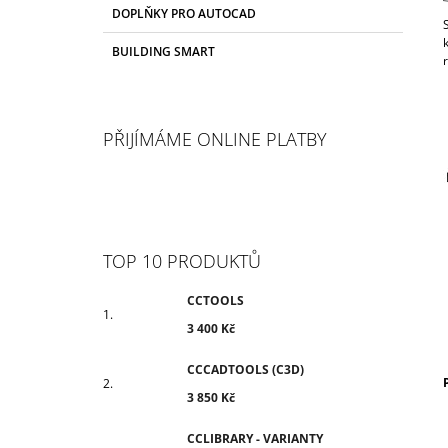
T
R
3 400 Kč
DOPLŇKY PRO AUTOCAD
E
A
G
BUILDING SMART
N
O
R
N
I
Í
E
P
PŘIJÍMÁME ONLINE PLATBY
A
N
E
L
TOP 10 PRODUKTŮ
CCTOOLS
3 400 Kč
CCCADTOOLS (C3D)
3 850 Kč
CCLIBRARY - VARIANTY