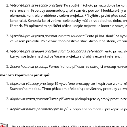
Vytvořit/upravit všechny prostupy:
Po spuštění tohoto příkazu dojde ke kon
referencemi. Prostupy automaticky zjistí rozměry potrubí, hloubku stěny a
elementů, kontrola proběhne v celém projektu. Při výběru prvků před spuš
konstrukcí. Kontrola kolizí v rámci celé stavby může trvat dlouhou dobu, 
částech. Při opětovném spuštění příkazu dojde nejprve ke kontrole stávající
Vytvořit/upravit jeden prostup v tomto souboru:
Tento příkaz slouží na vyt
ve Vašem projektu. Po aktivaci toho nástroje stačí kliknout na stěnu, ktero
Vytvořit/upravit jeden prostup v tomto souboru a referenci:
Tento příkaz s
kterých se jeden nachází ve Vašem projektu a druhý v externí referenci.
Znovu hostovat prostup:
Pomocí tohoto příkazu lze stávající prostup nahr
Možnosti kopírování prostupů:
Kopírovat všechny prostupy:
Již vytvořené prostupy lze i kopírovat z exte
Stavebního modelu. Tímto příkazem překopírujete všechny prostupy ze zv
Kopírovat jeden prostup:
Tímto příkazem překopírujete vybraný prostup ze
Kopírovat pouze parametry prostupů:
Z připojeného modelu překopíruje p
Po zakótování prostupu vypíše kóta i výšku prostupu. Kolem prostupu se n