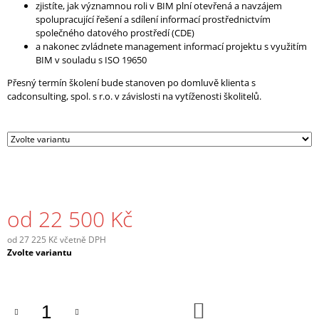
zjistíte, jak významnou roli v BIM plní otevřená a navzájem
J
spolupracující řešení a sdílení informací prostřednictvím
E
společného datového prostředí (CDE)
M
a nakonec zvládnete management informací projektu s využitím
E
BIM v souladu s ISO 19650
Přesný termín školení bude stanoven po domluvě klienta s
3
DNY
cadconsulting, spol. s r.o. v závislosti na vytíženosti školitelů.
ŠKOLENÍ
ONLINE
(3X4
HODIN)
22
500
Kč
od
22 500 Kč
od
27 225 Kč
včetně DPH
Měrná
Zvolte variantu
cena:
DO
KOŠÍKU