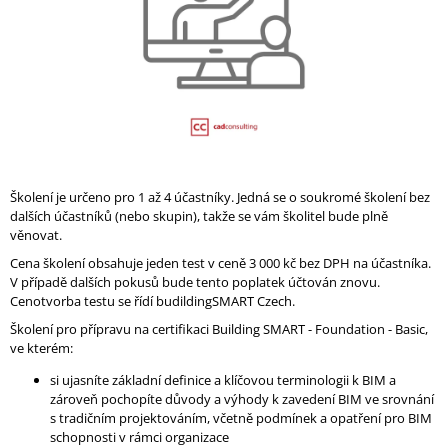
A
J
Í
T
?
Školení je určeno pro 1 až 4 účastníky. Jedná se o soukromé školení bez
dalších účastníků (nebo skupin), takže se vám školitel bude plně
HLEDAT
věnovat.
Cena školení obsahuje jeden test v ceně 3 000 kč bez DPH na účastníka.
V případě dalších pokusů bude tento poplatek účtován znovu.
Cenotvorba testu se řídí budildingSMART Czech.
D
Školení pro přípravu na certifikaci Building SMART - Foundation - Basic,
O
ve kterém:
P
O
si ujasníte základní definice a klíčovou terminologii k BIM a
R
zároveň pochopíte důvody a výhody k zavedení BIM ve srovnání
U
s tradičním projektováním, včetně podmínek a opatření pro BIM
Č
schopnosti v rámci organizace
U