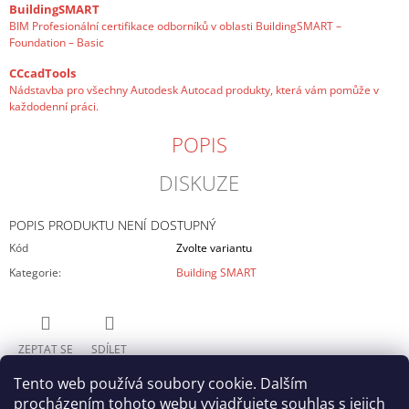
BuildingSMART
BIM Profesionální certifikace odborníků v oblasti BuildingSMART –
Foundation – Basic
CCcadTools
Nádstavba pro všechny Autodesk Autocad produkty, která vám pomůže v
každodenní práci.
POPIS
DISKUZE
POPIS PRODUKTU NENÍ DOSTUPNÝ
Kód
Zvolte variantu
Kategorie
:
Building SMART
ZEPTAT SE
SDÍLET
Tento web používá soubory cookie. Dalším
procházením tohoto webu vyjadřujete souhlas s jejich