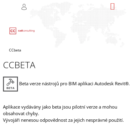
K
Přejít
NÁKUP
M
HLEDAT
na
KOŠÍK
O
PŘIHLÁŠENÍ
ZPĚT
ZPĚT
obsah
Š
Í
C
K
O
P
Domů
CCbeta
O
CCBETA
T
Ř
E
Beta verze nástrojů pro BIM aplikaci Autodesk Revit®.
B
U
J
Aplikace vydávány jako beta jsou pilotní verze a mohou
E
obsahovat chyby.
T
Vývojáři nenesou odpovědnost za jejich nesprávné použití.
E
N