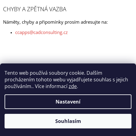
A
CHYBY A ZPĚTNÁ VAZBA
J
Í
Náměty, chyby a připomínky prosím adresujte na:
T
ccapps@cadconsulting.cz
?
HLEDAT
Tento web používá soubory cookie. Dalším
Z
procházením tohoto webu vyjadřujete souhlas s jejich
cadconsulting
BuildingSMART
CADBIM
Á
používáním.. Více informací
zde
.
© 2026 CCapps. Všechna práva vyhrazena.
Vytvořil Shoptet
P
D
O
A
Nastavení
P
T
O
Í
R
Souhlasím
U
Č
U