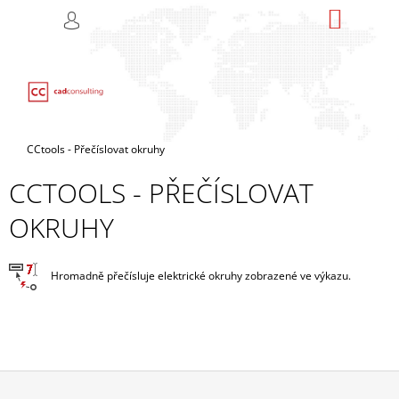
K
Přejít
NÁKUP
M
HLEDAT
na
KOŠÍK
O
PŘIHLÁŠENÍ
ZPĚT
ZPĚT
obsah
Š
Í
C
K
O
P
Domů
CCtools - Přečíslovat okruhy
O
CCTOOLS - PŘEČÍSLOVAT
T
Ř
OKRUHY
E
B
U
Hromadně přečísluje elektrické okruhy zobrazené ve výkazu.
J
E
T
E
N