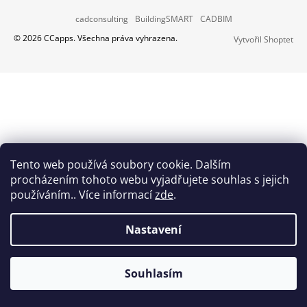
Z
A
cadconsulting
BuildingSMART
CADBIM
Á
J
© 2026 CCapps. Všechna práva vyhrazena.
Vytvořil Shoptet
P
Í
A
T
T
?
Í
HLEDAT
Tento web používá soubory cookie. Dalším
procházením tohoto webu vyjadřujete souhlas s jejich
používáním.. Více informací
zde
.
D
O
Nastavení
P
O
R
Souhlasím
U
Č
U