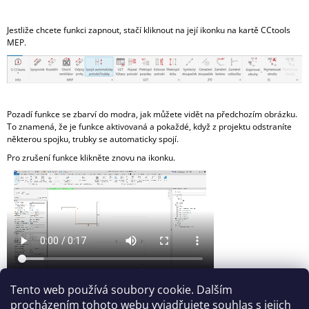
A
J
Jestliže chcete funkci zapnout, stačí kliknout na její ikonku na kartě CCtools
MEP.
Í
T
?
Pozadí funkce se zbarví do modra, jak můžete vidět na předchozím obrázku.
To znamená, že je funkce aktivovaná a pokaždé, když z projektu odstraníte
některou spojku, trubky se automaticky spojí.
Pro zrušení funkce klikněte znovu na ikonku.
HLEDAT
D
O
P
O
R
U
Tento web používá soubory cookie. Dalším
Č
procházením tohoto webu vyjadřujete souhlas s jejich
U