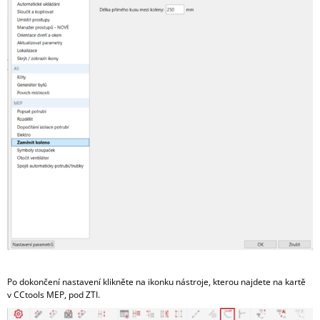
A
J
Í
T
?
HLEDAT
D
O
P
O
R
Po dokončení nastavení klikněte na ikonku nástroje, kterou najdete na kartě
U
v CCtools MEP, pod ZTI.
Č
U