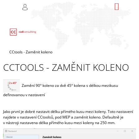
K
Přejít
NÁKUP
M
HLEDAT
na
KOŠÍK
O
PŘIHLÁŠENÍ
ZPĚT
ZPĚT
obsah
Š
Í
C
K
O
P
Domů
CCtools - Zaměnit koleno
O
CCTOOLS - ZAMĚNIT KOLENO
T
Ř
E
Zamění 90° koleno za dvě 45° kolena s délkou mezikusu
B
definovanou v nastavení
U
J
Jako první je dobré nastavit délku přímého kusu mezi koleny. Toto nastavení
E
najdete v nastavení CCtoolsů, pod MEP a zaměnit koleno. Defaultně je
T
v nástroji nastavena délka přímého kusu mezi koleny na 250 mm.
E
N