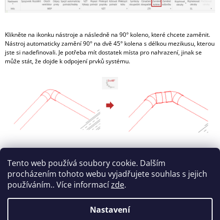
J
E
M
Klikněte na ikonku nástroje a následně na 90° koleno, které chcete zaměnit.
E
Nástroj automaticky zamění 90° na dvě 45° kolena s délkou mezikusu, kterou
jste si nadefinovali. Je potřeba mít dostatek místa pro nahrazení, jinak se
2
může stát, že dojde k odpojení prvků systému.
DNY
ŠKOLENÍ
V
CADCONSULTING
(2X6
HODIN)
24
000
Kč
Tento web používá soubory cookie. Dalším
procházením tohoto webu vyjadřujete souhlas s jejich
používáním.. Více informací
zde
.
Nastavení