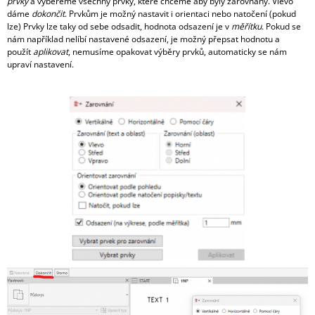
prvky
a vybereme všechny prvky, které chceme aby byly zarovnány. Vlevo
A
dáme
dokončit
. Prvkům je možný nastavit i orientaci nebo natočení (pokud
lze) Prvky lze taky od sebe odsadit, hodnota odsazení je v
měřítku
. Pokud se
J
nám například nelíbí nastavené odsazení, je možný přepsat hodnotu a
Í
použít
aplikovat
, nemusíme opakovat výběry prvků, automaticky se nám
upraví nastavení.
T
?
HLEDAT
D
O
P
O
R
U
Č
U