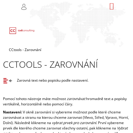
K
Přejít
NÁKUP
M
HLEDAT
na
KOŠÍK
O
PŘIHLÁŠENÍ
ZPĚT
ZPĚT
obsah
Š
Í
C
K
O
P
Domů
CCtools - Zarovnání
O
CCTOOLS - ZAROVNÁNÍ
T
Ř
E
Zarovná text nebo popisku podle nastavení.
B
U
Pomocí tohoto nástroje máte možnost
zarovnávat
hromadně text a popisky
J
vertikálně, horizontálně nebo pomocí čáry.
E
Nastavení:
V okně zarovnání si vybereme možnost podle které chceme
T
zarovnávat a stranu na kterou chceme zarovnat (Vlevo, Střed, Vpravo, Horní,
E
Dolní). Následně klikneme na
vybrat prvek pro zarovnání
. První vybereme
prvek dle kterého chceme zarovnat všechny ostatní, pak klikneme na
Vybrat
N