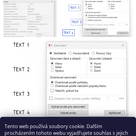
J
E
M
E
CCCADTOOLS
BALÍČEK
50
KUSŮ
(C3D)
49
500
Kč
Tento web používá soubory cookie. Dalším
procházením tohoto webu vyjadřujete souhlas s jejich